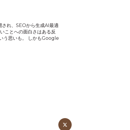
開され、SEOから生成AI最適
しいことへの面白さはある反
思いも。 しかもGoogle