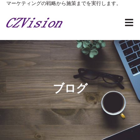
マーケティングの戦略から施策までを実行します。
メイン
ブログ